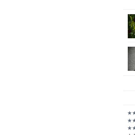
★★
★★
★★