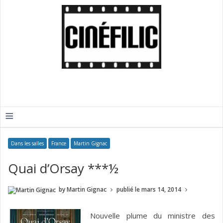
≡
Dans les salles
France
Martin Gignac
Quai d’Orsay ***½
by
Martin Gignac
publié le
mars 14, 2014
Nouvelle plume du ministre des