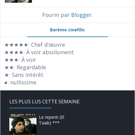
Fourni par
Blogger
.
Barème cinefilic
★★★★★: Chef d’œuvre
★★★★: À voir absolument
★★★: À voir
★★: Regardable
★: Sans intérêt
●: nullissime
LES PLUS LUS CETTE SEMAINE
Le repenti (El
Taaib) ***