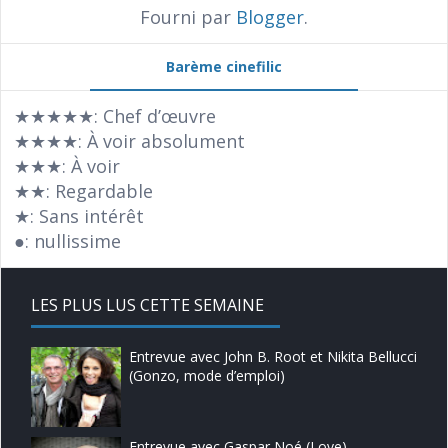
Fourni par
Blogger
.
Barème cinefilic
★★★★★: Chef d’œuvre
★★★★: À voir absolument
★★★: À voir
★★: Regardable
★: Sans intérêt
●: nullissime
LES PLUS LUS CETTE SEMAINE
Entrevue avec John B. Root et Nikita Bellucci
(Gonzo, mode d’emploi)
Entrevue avec Gaspar Noé (Love)