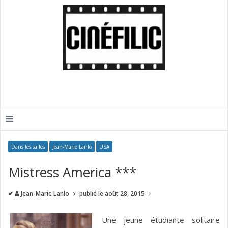
≡
Dans les salles
Jean-Marie Lanlo
USA
Mistress America ***
✔
Jean-Marie Lanlo
publié le
août 28, 2015
Une jeune étudiante solitaire